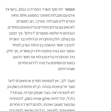
תמחור  
לפי סקר משרד התמ"ת מ-2012, בישראל 
אדם עם מוגבלות משתכר בממוצע 30% פחות 
מאדם ללא מוגבלות. מאידך, רוב המוצרים 
לאנשים עם צרכים מיוחדים עדיין מגיעים במחירים 
הגבוהים פי שלושה ממוצרים "רגילים". וכך המצב 
גם בעולם. חלק מהחברות הגדולות כבר השכילו 
להבין כי חוסר התאמה בין יכולות הצרכן למחיר 
המוצר הוא בעיה עיסקית ולא רק מוסרית, אך חלק 
ניכר מהחברות עדיין מנצלות את חוסר ההיצע 
במוצרים מסויימים על מנת לדרוש מחירים 
שערורייתיים.
מעבר לכך, אין לעמותות תמריץ או משאבים לייצר 
מוצר זול ובאיכות גבוהה: הן לא מתחרות בשוק והן 
לא למטרות רווח. בעוד שעסק חברתי, עם מודל 
כלכלי, יכול להיות שחקן אמיתי בשוק, להתחרות 
עם מוצר מעוצב ואיכותי, ולגרום להורדת מחירים 
משמעותית. למעשה, בכל מה שקשור לרווח ידיה 