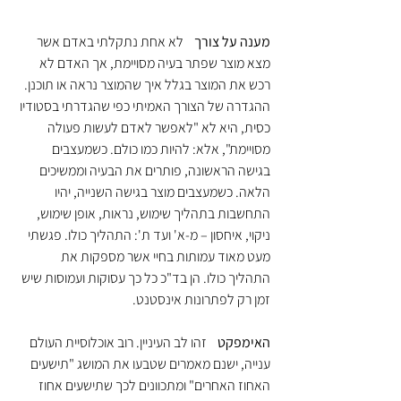
מענה על צורך 
   לא אחת נתקלתי באדם אשר 
מצא מוצר שפתר בעיה מסויימת, אך האדם לא 
רכש את המוצר בגלל איך שהמוצר נראה או תוכנן. 
ההגדרה של הצורך האמיתי כפי שהגדרתי בסטודיו 
כסית, היא לא "לאפשר לאדם לעשות פעולה 
מסויימת", אלא: להיות כמו כולם. כשמעצבים 
בגישה הראשונה, פותרים את הבעיה וממשיכים 
הלאה. כשמעצבים מוצר בגישה השנייה, יהיו 
התחשבות בתהליך שימוש, נראות, אופן שימוש, 
ניקוי, איחסון – מ-א' ועד ת': התהליך כולו. פגשתי 
מעט מאוד עמותות בחיי אשר מספקות את 
התהליך כולו. הן בד"כ כל כך עסוקות ועמוסות שיש 
זמן רק לפתרונות אינסטנט.
האימפקט
    זהו לב העיניין. רוב אוכלוסיית העולם 
ענייה, ישנם מאמרים שטבעו את המושג "תישעים 
האחוז האחרים" ומתכוונים לכך שתישעים אחוז 