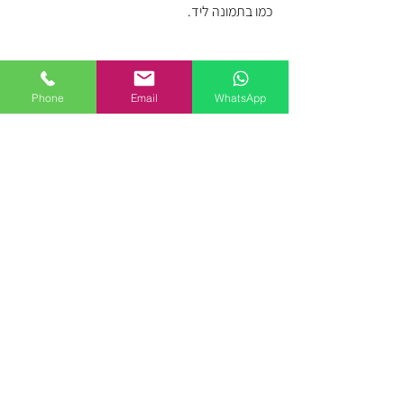
כמו בתמונה ליד.
Phone
Email
WhatsApp
כדאי כי שימוש מחדש בחומר יתוכנן בזהירות 
ומחשבה רבה. אפשר לעשות לחומר 
downgrading, כלומר ליצור ממנו משהו שנראה 
ומתפקד פחות טוב מהמצב הקיים שלו, את זה 