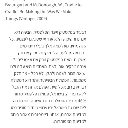
Braungart and McDonough, W., Cradle to 
Cradle: Re-Making the Way We Make 
Things (Vintage, 2009) 
הבעיה בפלסטיק אינה הפלסטיק, הבעיה היא 
אנחנו והשימוש הלא אחראי שסיגלנו לעצמינו. כל 
שנה מתים מעל מאה אלף בעלי חיים ימיים 
כתוצאה מבליעה של חלקי פלסטיק או חנק 
משקיות. האם הפלסטיק זורק את עצמו לים..? 
אנחנו זורקים אותו לשם. האחריות היא עלינו ולנו 
יש את הכוח לשנות ולתקן, לא הכל – אך חלק 
משמעותי. הפסולת הבעייתית יותר היא הפסולת 
הביתית, רוב אוכלוסיית העולם אורזת את הזבל 
ללא הפרדה. בישראל, פסולת פלסטיק מהווה 
46% מנפח הפסולת בפח האשפה. אני מחכה 
ליום שבו גם בישראל יהיו ערוצי מיחזור טובים כמו 
במדינות אחרות, אנחנו דיי מפגרים מאחור ביחס 
למדינות המפותחות.