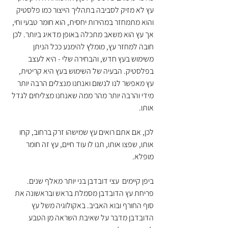
עץ לא מזיק לסביבה בתהליך הייצור כמו פלסטיק 
והוא מתמחזר במהירות יחסית, הוא חומר טבעי וחי, 
אך עץ הוא משאב מתכלה באופן מדאיג ביותר. לכן 
חובה למחזר עץ, מומלץ להימנע ככל הניתן 
משימוש בעץ חדש, והבחירה שלי - היא לעצב 
בפלסטיק. הבעיה של השימוש בעץ היא קריטית, 
עץ מאפשר לנו לנשום ואנחנו מנצלים הרבה יותר 
מידי והרבה יותר מהר ממה שאנחנו מצליחים לגדל 
אותו.
לכן, אם אתם רואים עץ שמישהו זרק ברחוב, קחו 
אותו, שפצו אותו, תנו לו עוד חיים, עץ זה חומר 
מופלא.
ביפן קיימים  עצי דובדבן בני יותר מאלף שנים. 
פריחת עץ הדובדבן מסמלת בראש ובראשונה את 
סוף החורף ובוא האביב. באקולוגיה משל עץ 
הדובדבן מדבר על שאיבת השראה מן הטבע 