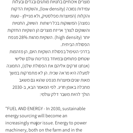
מוצרים איכותיים בחנויות מותגים ובגדים ובעלות 
עמידות נמוכה (low density), והשקיות הדקות 
והקלות (המיוצרות מפלסטיק, ולא מניילון - טעות 
נפוצה) המשווקות בכל רשתות  השיווק, החנויות 
והשווקים לצורך אריזת מוצרים הן השקיות החזקות 
יותר (high density). השקיות מהוות 28% מנפח 
הפסולת הביתית. 
בדרכי הטיפול בפסולת השקיות היום, הן מזהמות 
שטחים פתוחים ובמיוחד במדינות עולם שלישי 
(אנחנו זורקים אליהם את הפסולת שלנו), התמונה 
למעלה היא מראה שכיח. הן לא מתפרקות במשך 
מאות שנים ומיוצרות מנפט שהוא גם משאב 
מתכלה באופן חריג. לפי המאמר הבא, ב-2030 
הולך להיות משבר דלק עולמי:
"FUEL AND ENERGY - In 2030, sustainable 
energy sourcing will become an 
increasingly major issue. Energy to power 
machinery, both on the farm and in the 